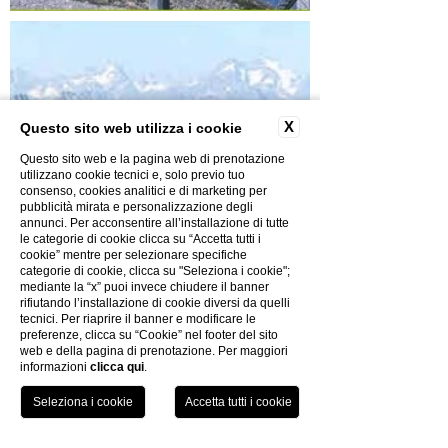
X
Questo sito web utilizza i cookie
Questo sito web e la pagina web di prenotazione
utilizzano cookie tecnici e, solo previo tuo
consenso, cookies analitici e di marketing per
pubblicità mirata e personalizzazione degli
annunci. Per acconsentire all’installazione di tutte
le categorie di cookie clicca su “Accetta tutti i
cookie” mentre per selezionare specifiche
categorie di cookie, clicca su "Seleziona i cookie";
mediante la “x” puoi invece chiudere il banner
rifiutando l’installazione di cookie diversi da quelli
tecnici. Per riaprire il banner e modificare le
preferenze, clicca su “Cookie” nel footer del sito
Scopri le altre attività
web e della pagina di prenotazione. Per maggiori
informazioni
clicca qui
.
RESTA AGGIORNATO:
TEL
PRENOTA
Iscriviti alla newsletter