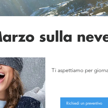
arzo sulla nev
UB
Ti aspettiamo per giornat
Richiedi un preventivo