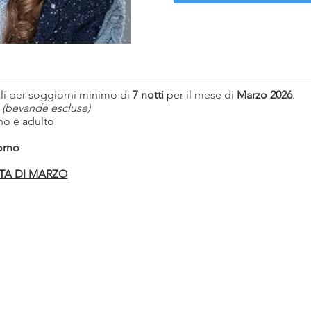
ali per soggiorni
minimo di
7 notti
per il mese di
Marzo 2026
.
(bevande escluse)
o e adulto
iorno
RTA DI MARZO