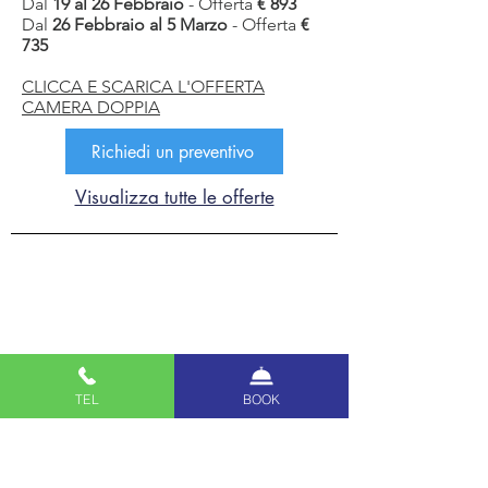
Dal
19 al 26 Febbraio
- Offerta
€ 893
Dal
26 Febbraio al 5 Marzo
- Offerta
€
735
CLICCA E SCARICA L'OFFERTA
CAMERA DOPPIA
Richiedi un preventivo
Visualizza tutte le offerte
CONTACTS
PHOTOGALLERY
CREATIVITY
PRIVACY POLICY
COOKIES POLICY
TEL
BOOK
THE GROUP
WORK WITH US
ELECTRONIC BILLING