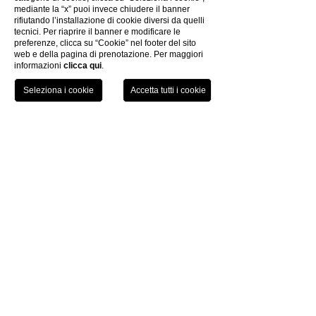
mediante la “x” puoi invece chiudere il banner
CREATIVITY
rifiutando l’installazione di cookie diversi da quelli
PRIVACY POLICY
tecnici. Per riaprire il banner e modificare le
COOKIES POLICY
preferenze, clicca su “Cookie” nel footer del sito
web e della pagina di prenotazione. Per maggiori
THE GROUP
informazioni
clicca qui
.
WORK WITH US
ELECTRONIC BILLING
TEL
BOOK
COVID-19 INFO
Uappala Sestriere
by