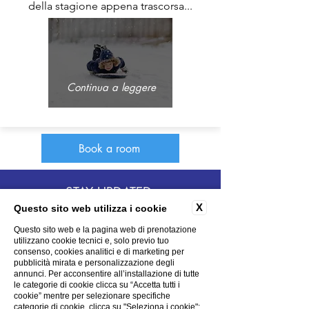
della stagione appena trascorsa...
Continua a leggere
Book a room
HOTEL CL
STAY UPDATED:
X
Questo sito web utilizza i cookie
Subscribe to the newsletter
Questo sito web e la pagina web di prenotazione
utilizzano cookie tecnici e, solo previo tuo
consenso, cookies analitici e di marketing per
pubblicità mirata e personalizzazione degli
annunci. Per acconsentire all’installazione di tutte
le categorie di cookie clicca su “Accetta tutti i
CONTACTS
cookie” mentre per selezionare specifiche
PHOTOGALLERY
categorie di cookie, clicca su "Seleziona i cookie";