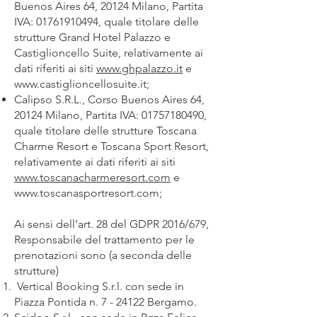
Buenos Aires 64, 20124 Milano, Partita
IVA:
01761910494
, quale titolare delle
strutture Grand Hotel Palazzo e
Castiglioncello Suite, relativamente ai
dati riferiti ai siti
www.ghpalazzo.it
e
www.castiglioncellosuite.it
;
Calipso S.R.L., Corso Buenos Aires 64,
20124 Milano, Partita IVA:
01757180490
,
quale titolare delle strutture Toscana
Charme Resort e Toscana Sport Resort,
relativamente ai dati riferiti ai siti
www.toscanacharmeresort.com
e
www.toscanasportresort.com
;
Ai sensi dell’art. 28 del GDPR 2016/679,
Responsabile del trattamento per le
prenotazioni sono (a seconda delle
strutture)
Vertical Booking S.r.l. con sede in
Piazza Pontida n. 7 - 24122 Bergamo.