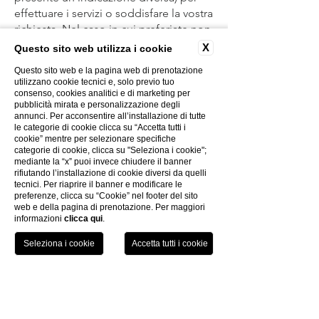
effettuare i servizi o soddisfare la vostra
richiesta. Nel caso in cui preferiate non
comunicare i dati personali necessari,
X
Questo sito web utilizza i cookie
non saremo in grado di soddisfare la
Questo sito web e la pagina web di prenotazione
vostra richiesta, ma potrete
utilizzano cookie tecnici e, solo previo tuo
ugualmente visualizzare il contenuto
consenso, cookies analitici e di marketing per
pubblicità mirata e personalizzazione degli
del Sito web.
annunci. Per acconsentire all’installazione di tutte
Tecnologie o interazioni automatizzate:
le categorie di cookie clicca su “Accetta tutti i
quando interagite con i nostri siti web,
cookie” mentre per selezionare specifiche
categorie di cookie, clicca su "Seleziona i cookie";
app o altre pagine, raccogliamo
mediante la “x” puoi invece chiudere il banner
automaticamente dati tecnici in merito
rifiutando l’installazione di cookie diversi da quelli
ai vostri dispositivi, azioni e modelli di
tecnici. Per riaprire il banner e modificare le
preferenze, clicca su “Cookie” nel footer del sito
navigazione. Le informazioni che
web e della pagina di prenotazione. Per maggiori
possiamo raccogliere con mezzi
informazioni
clicca qui
.
automatizzati sono, per esempio: dati
sui dispositivi che utilizzate per
TEL
LIBRO
accedere ai nostri Siti web (indirizzo IP,
indirizzo MAC, dispositivo, browser e
tipo di sistema operativo); pagine e
URL che indirizzano i visitatori ai nostri