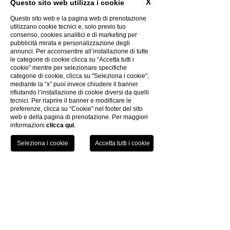
X
Questo sito web utilizza i cookie
CONTACTOS
Questo sito web e la pagina web di prenotazione
GALERÍA DE FOTOS
utilizzano cookie tecnici e, solo previo tuo
consenso, cookies analitici e di marketing per
CREATIVIDAD
pubblicità mirata e personalizzazione degli
POLÍTICA DE PRIVACIDAD
annunci. Per acconsentire all’installazione di tutte
POLÍTICA DE COOKIES
le categorie di cookie clicca su “Accetta tutti i
cookie” mentre per selezionare specifiche
EL GRUPO
categorie di cookie, clicca su "Seleziona i cookie";
TRABAJA CON NOSOTROS
mediante la “x” puoi invece chiudere il banner
rifiutando l’installazione di cookie diversi da quelli
FACTURACIÓN ELECTRÓNICA
tecnici. Per riaprire il banner e modificare le
INFORMACIÓN DE COVID-19
preferenze, clicca su “Cookie” nel footer del sito
web e della pagina di prenotazione. Per maggiori
informazioni
clicca qui
.
HOTEL CL
TEL
LIBRO
Uappala Sestriere